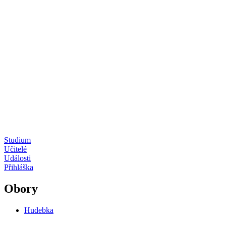
Studium
Učitelé
Události
Přihláška
Obory
Hudebka