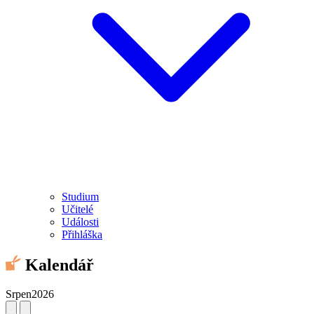
Studium
Učitelé
Události
Přihláška
Kalendář
Srpen
2026