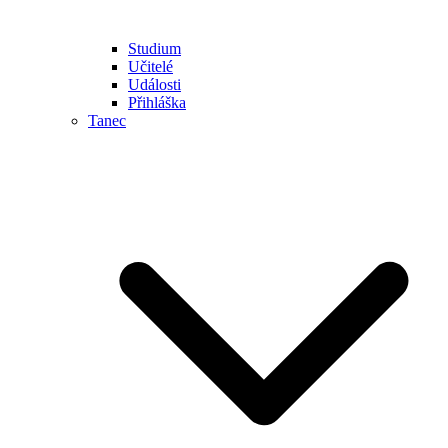
Studium
Učitelé
Události
Přihláška
Tanec