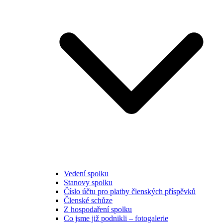
Vedení spolku
Stanovy spolku
Číslo účtu pro platby členských příspěvků
Členské schůze
Z hospodaření spolku
Co jsme již podnikli – fotogalerie