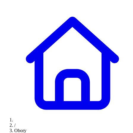
/
Obory