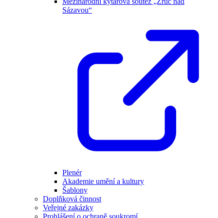
Mezinárodní kytarová soutěž „Zruč nad
Sázavou“
Plenér
Akademie umění a kultury
Šablony
Doplňková činnost
Veřejné zakázky
Prohlášení o ochraně soukromí