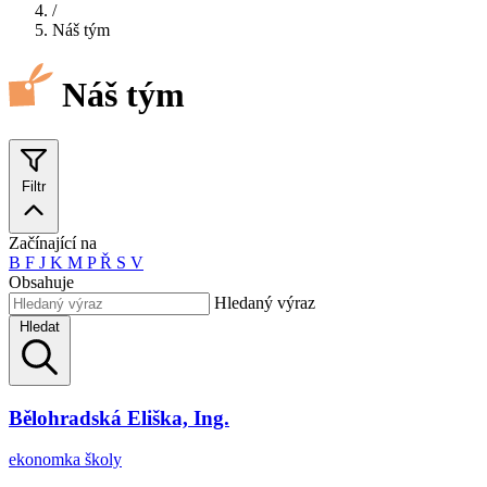
/
Náš tým
Náš tým
Filtr
Začínající na
B
F
J
K
M
P
Ř
S
V
Obsahuje
Hledaný výraz
Hledat
Bělohradská Eliška, Ing.
ekonomka školy