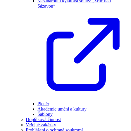
Mezinárodní kytarová soutěž „Zruč nad
Sázavou“
Plenér
Akademie umění a kultury
Šablony
Doplňková činnost
Veřejné zakázky
Prohlášení o ochraně soukromí