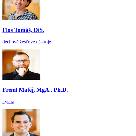
Flos Tomáš, DiS.
dechové žesťové nástroje
Freml Matěj, MgA., Ph.D.
kytara