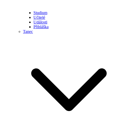
Studium
Učitelé
Události
Přihláška
Tanec