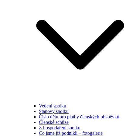
Vedení spolku
Stanovy spolku
Číslo účtu pro platby členských příspěvků
Členské schůze
Z hospodaření spolku
Co jsme již podnikli – fotogalerie