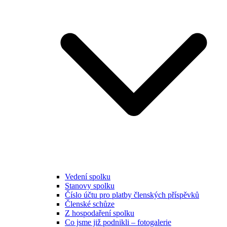
Vedení spolku
Stanovy spolku
Číslo účtu pro platby členských příspěvků
Členské schůze
Z hospodaření spolku
Co jsme již podnikli – fotogalerie