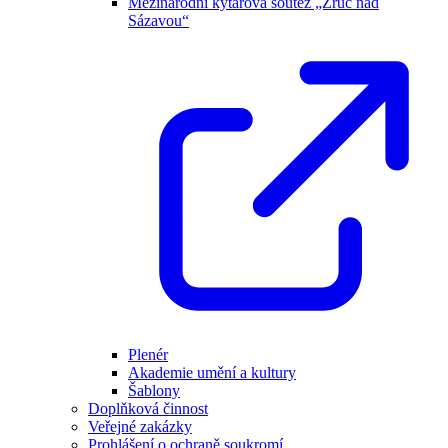
Mezinárodní kytarová soutěž „Zruč nad
Sázavou“
Plenér
Akademie umění a kultury
Šablony
Doplňková činnost
Veřejné zakázky
Prohlášení o ochraně soukromí