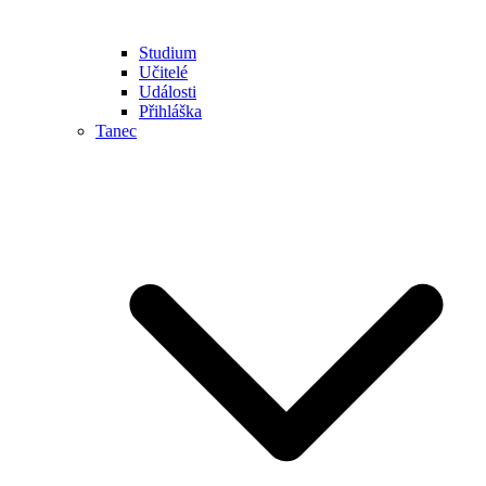
Studium
Učitelé
Události
Přihláška
Tanec