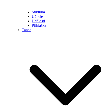
Studium
Učitelé
Události
Přihláška
Tanec