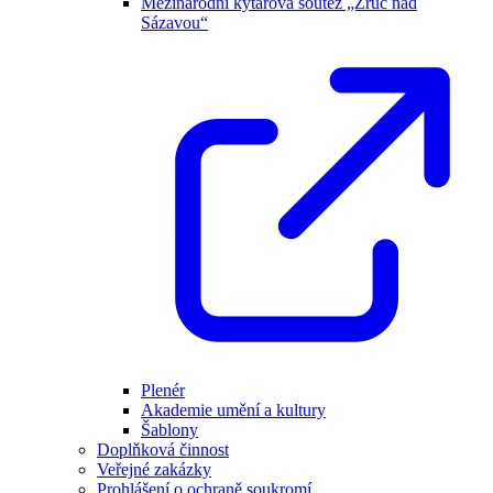
Mezinárodní kytarová soutěž „Zruč nad
Sázavou“
Plenér
Akademie umění a kultury
Šablony
Doplňková činnost
Veřejné zakázky
Prohlášení o ochraně soukromí