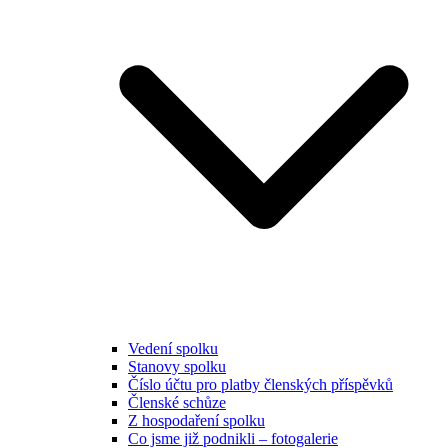
Vedení spolku
Stanovy spolku
Číslo účtu pro platby členských příspěvků
Členské schůze
Z hospodaření spolku
Co jsme již podnikli – fotogalerie