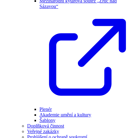
Mezinárodní kytarová soutěž „Zruč nad
Sázavou“
Plenér
Akademie umění a kultury
Šablony
Doplňková činnost
Veřejné zakázky
Prohlášení o ochraně soukromí