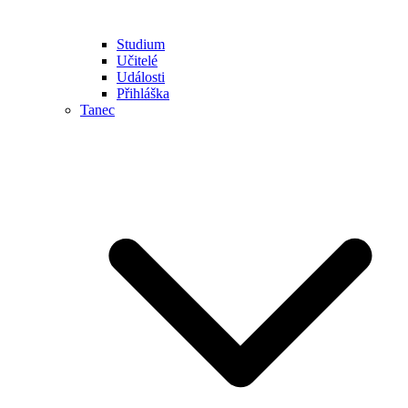
Studium
Učitelé
Události
Přihláška
Tanec