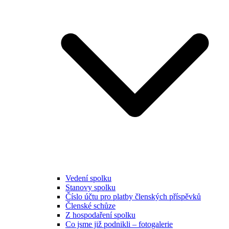
Vedení spolku
Stanovy spolku
Číslo účtu pro platby členských příspěvků
Členské schůze
Z hospodaření spolku
Co jsme již podnikli – fotogalerie