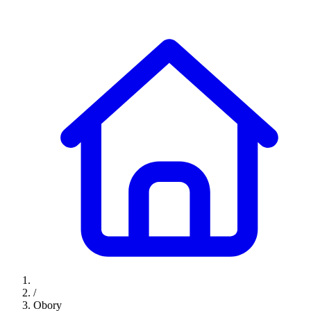
/
Obory