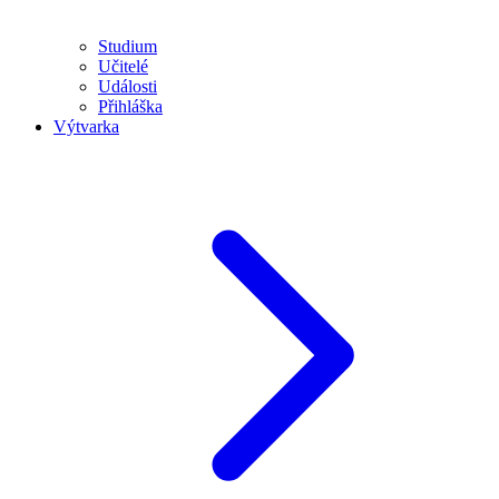
Studium
Učitelé
Události
Přihláška
Výtvarka