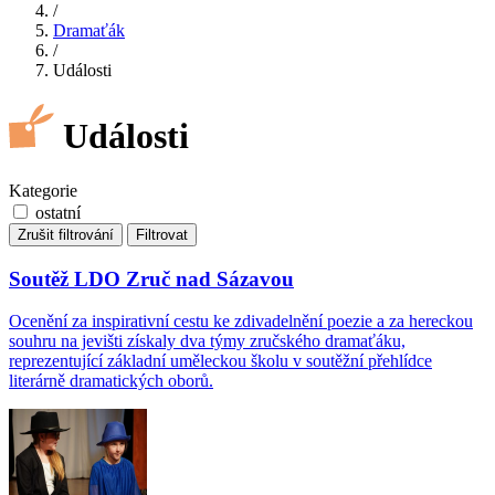
/
Dramaťák
/
Události
Události
Kategorie
ostatní
Zrušit filtrování
Filtrovat
Soutěž LDO Zruč nad Sázavou
Ocenění za inspirativní cestu ke zdivadelnění poezie a za hereckou
souhru na jevišti získaly dva týmy zručského dramaťáku,
reprezentující základní uměleckou školu v soutěžní přehlídce
literárně dramatických oborů.