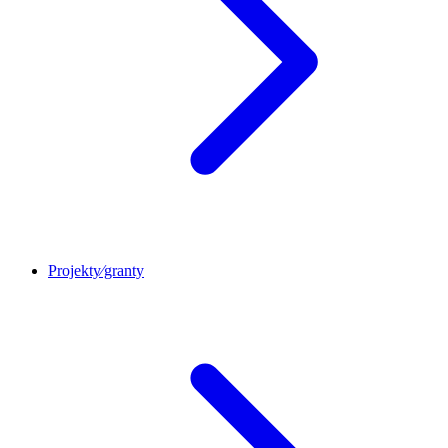
Projekty⁄granty