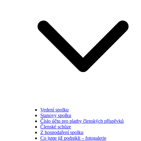
Vedení spolku
Stanovy spolku
Číslo účtu pro platby členských příspěvků
Členské schůze
Z hospodaření spolku
Co jsme již podnikli – fotogalerie