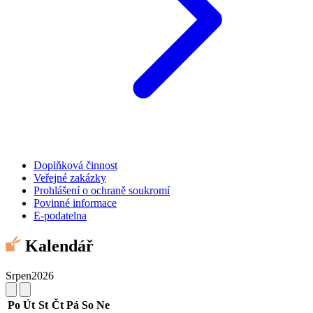
Doplňková činnost
Veřejné zakázky
Prohlášení o ochraně soukromí
Povinné informace
E-podatelna
Kalendář
Srpen
2026
Po
Út
St
Čt
Pá
So
Ne