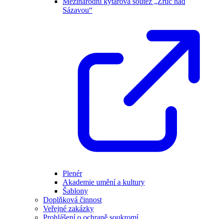
Mezinárodní kytarová soutěž „Zruč nad
Sázavou“
Plenér
Akademie umění a kultury
Šablony
Doplňková činnost
Veřejné zakázky
Prohlášení o ochraně soukromí