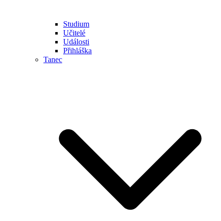
Studium
Učitelé
Události
Přihláška
Tanec