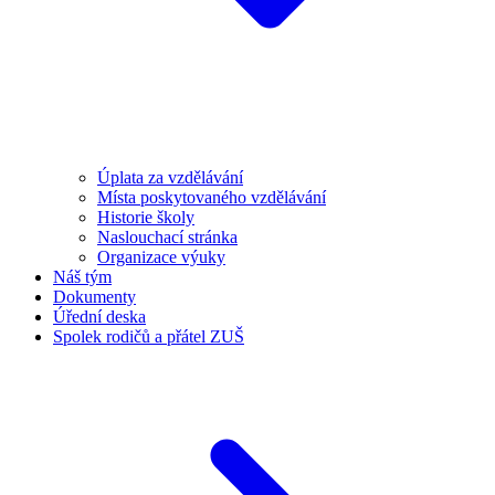
Úplata za vzdělávání
Místa poskytovaného vzdělávání
Historie školy
Naslouchací stránka
Organizace výuky
Náš tým
Dokumenty
Úřední deska
Spolek rodičů a přátel ZUŠ