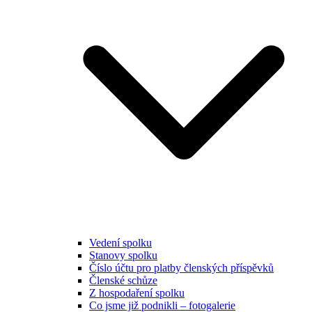
Vedení spolku
Stanovy spolku
Číslo účtu pro platby členských příspěvků
Členské schůze
Z hospodaření spolku
Co jsme již podnikli – fotogalerie