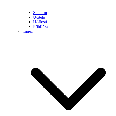
Studium
Učitelé
Události
Přihláška
Tanec