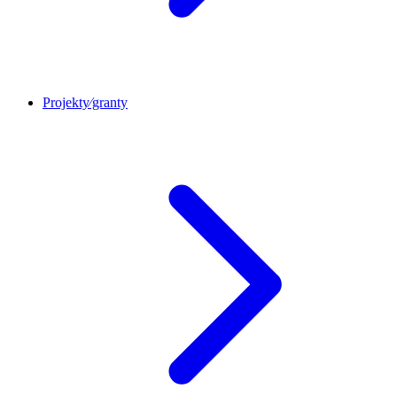
Projekty⁄granty