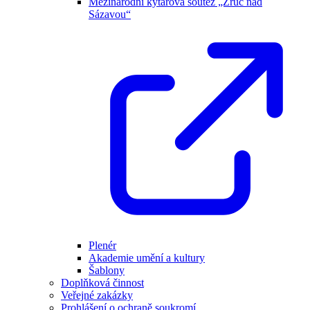
Mezinárodní kytarová soutěž „Zruč nad
Sázavou“
Plenér
Akademie umění a kultury
Šablony
Doplňková činnost
Veřejné zakázky
Prohlášení o ochraně soukromí