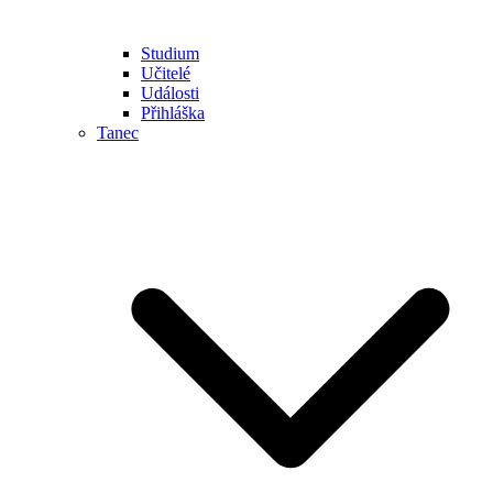
Studium
Učitelé
Události
Přihláška
Tanec