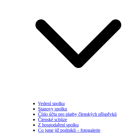
Vedení spolku
Stanovy spolku
Číslo účtu pro platby členských příspěvků
Členské schůze
Z hospodaření spolku
Co jsme již podnikli – fotogalerie