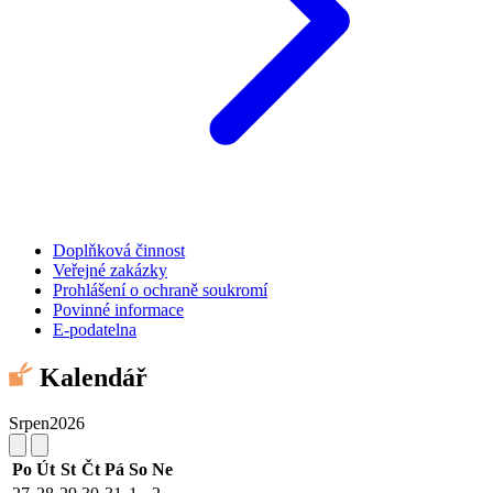
Doplňková činnost
Veřejné zakázky
Prohlášení o ochraně soukromí
Povinné informace
E-podatelna
Kalendář
Srpen
2026
Po
Út
St
Čt
Pá
So
Ne