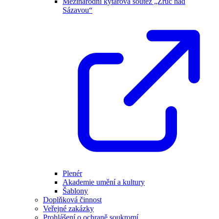
Mezinárodní kytarová soutěž „Zruč nad
Sázavou“
Plenér
Akademie umění a kultury
Šablony
Doplňková činnost
Veřejné zakázky
Prohlášení o ochraně soukromí