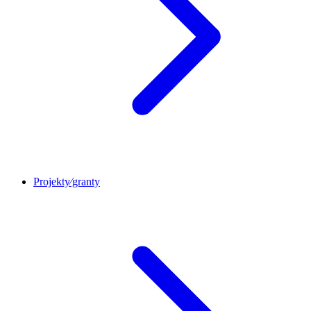
Projekty⁄granty