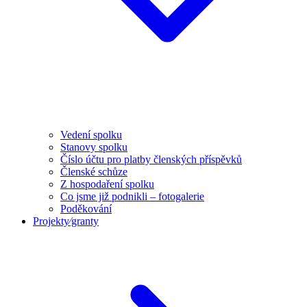
Vedení spolku
Stanovy spolku
Číslo účtu pro platby členských příspěvků
Členské schůze
Z hospodaření spolku
Co jsme již podnikli – fotogalerie
Poděkování
Projekty⁄granty