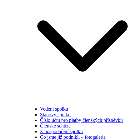
Vedení spolku
Stanovy spolku
Číslo účtu pro platby členských příspěvků
Členské schůze
Z hospodaření spolku
Co jsme již podnikli – fotogalerie