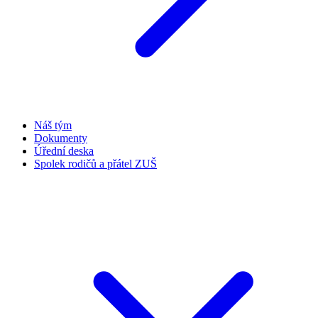
Náš tým
Dokumenty
Úřední deska
Spolek rodičů a přátel ZUŠ