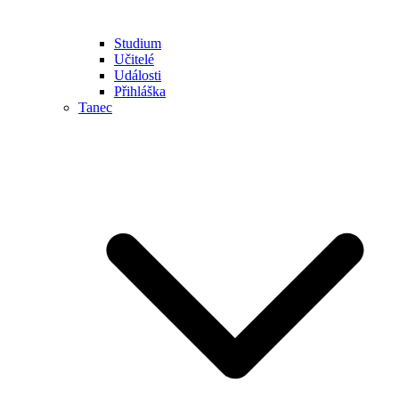
Studium
Učitelé
Události
Přihláška
Tanec