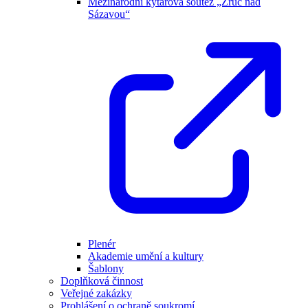
Mezinárodní kytarová soutěž „Zruč nad
Sázavou“
Plenér
Akademie umění a kultury
Šablony
Doplňková činnost
Veřejné zakázky
Prohlášení o ochraně soukromí