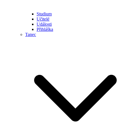
Studium
Učitelé
Události
Přihláška
Tanec