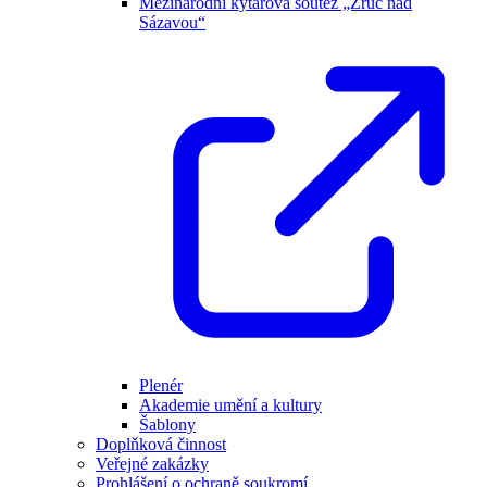
Mezinárodní kytarová soutěž „Zruč nad
Sázavou“
Plenér
Akademie umění a kultury
Šablony
Doplňková činnost
Veřejné zakázky
Prohlášení o ochraně soukromí