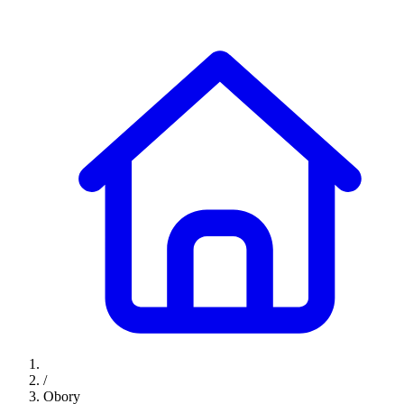
/
Obory