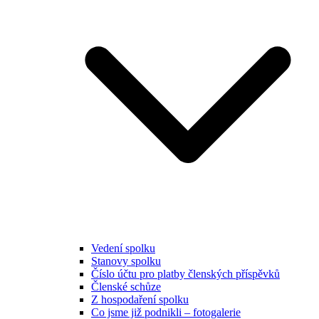
Vedení spolku
Stanovy spolku
Číslo účtu pro platby členských příspěvků
Členské schůze
Z hospodaření spolku
Co jsme již podnikli – fotogalerie