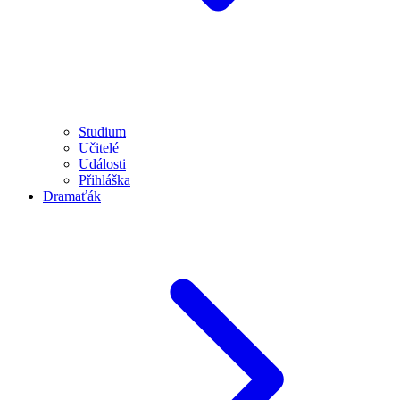
Studium
Učitelé
Události
Přihláška
Dramaťák