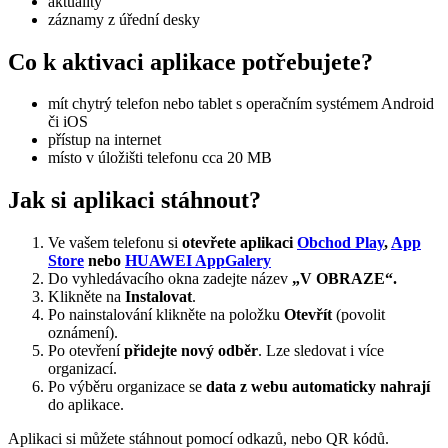
aktuality
záznamy z úřední desky
Co k aktivaci aplikace potřebujete?
mít chytrý telefon nebo tablet s operačním systémem Android
či iOS
přístup na internet
místo v úložišti telefonu cca 20 MB
Jak si aplikaci stáhnout?
Ve vašem telefonu si
otevřete aplikaci
Obchod Play
,
App
Store
nebo
HUAWEI AppGalery
Do vyhledávacího okna zadejte název
„V OBRAZE“.
Klikněte na
Instalovat
.
Po nainstalování klikněte na položku
Otevřít
(povolit
oznámení).
Po otevření
přidejte nový odběr
. Lze sledovat i více
organizací.
Po výběru organizace se
data z webu automaticky nahrají
do aplikace.
Aplikaci si můžete stáhnout pomocí odkazů, nebo QR kódů.