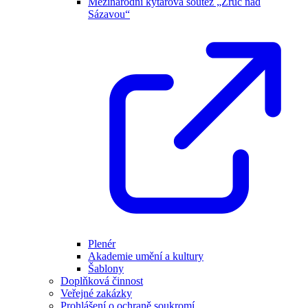
Mezinárodní kytarová soutěž „Zruč nad
Sázavou“
Plenér
Akademie umění a kultury
Šablony
Doplňková činnost
Veřejné zakázky
Prohlášení o ochraně soukromí