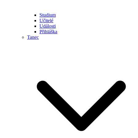
Studium
Učitelé
Události
Přihláška
Tanec