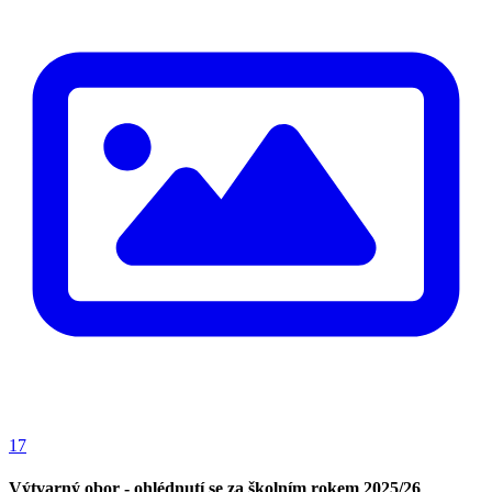
17
Výtvarný obor - ohlédnutí se za školním rokem 2025/26