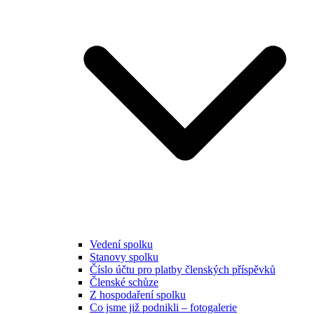
Vedení spolku
Stanovy spolku
Číslo účtu pro platby členských příspěvků
Členské schůze
Z hospodaření spolku
Co jsme již podnikli – fotogalerie