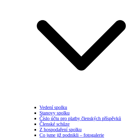
Vedení spolku
Stanovy spolku
Číslo účtu pro platby členských příspěvků
Členské schůze
Z hospodaření spolku
Co jsme již podnikli – fotogalerie