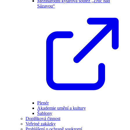
Mezinárodní kytarová soutěž „Zruč nad
Sázavou“
Plenér
Akademie umění a kultury
Šablony
Doplňková činnost
Veřejné zakázky
Prohlášení o ochraně soukromí