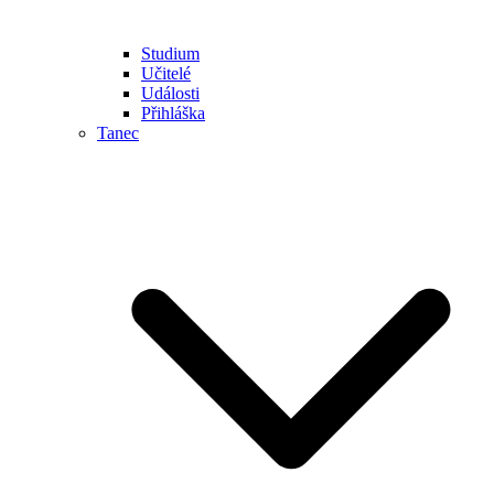
Studium
Učitelé
Události
Přihláška
Tanec