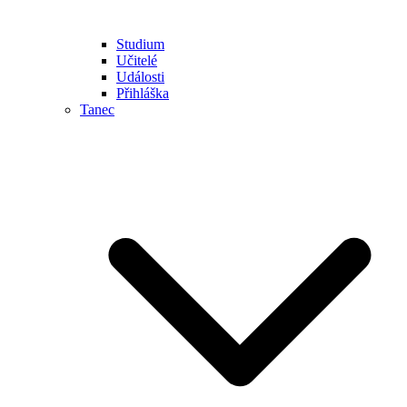
Studium
Učitelé
Události
Přihláška
Tanec