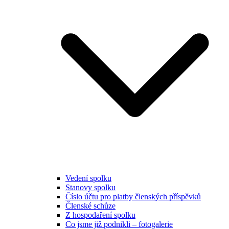
Vedení spolku
Stanovy spolku
Číslo účtu pro platby členských příspěvků
Členské schůze
Z hospodaření spolku
Co jsme již podnikli – fotogalerie