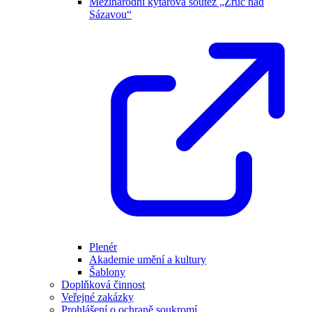
Mezinárodní kytarová soutěž „Zruč nad
Sázavou“
Plenér
Akademie umění a kultury
Šablony
Doplňková činnost
Veřejné zakázky
Prohlášení o ochraně soukromí