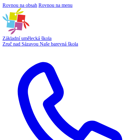
Rovnou na obsah
Rovnou na menu
Základní umělecká škola
Zruč nad Sázavou
Naše barevná škola