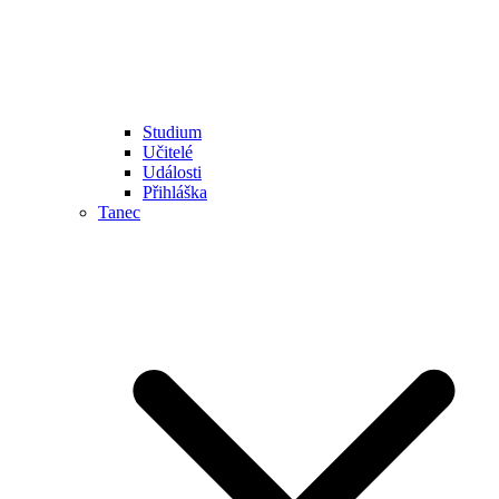
Studium
Učitelé
Události
Přihláška
Tanec