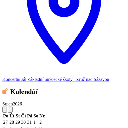
Koncertní sál Základní umělecké školy - Zruč nad Sázavou
Kalendář
Srpen
2026
Po
Út
St
Čt
Pá
So
Ne
27
28
29
30
31
1
2