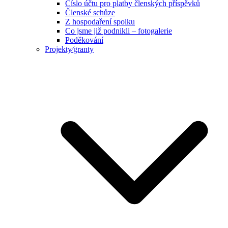
Číslo účtu pro platby členských příspěvků
Členské schůze
Z hospodaření spolku
Co jsme již podnikli – fotogalerie
Poděkování
Projekty⁄granty