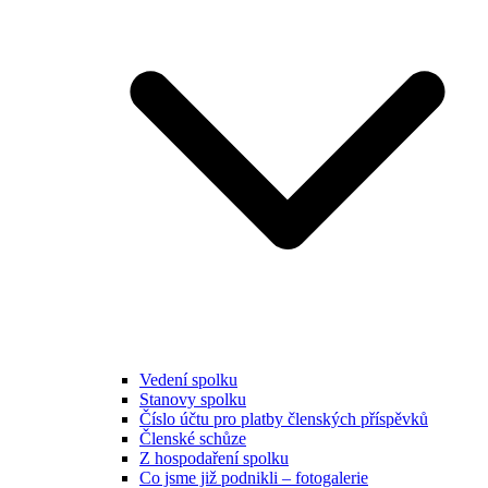
Vedení spolku
Stanovy spolku
Číslo účtu pro platby členských příspěvků
Členské schůze
Z hospodaření spolku
Co jsme již podnikli – fotogalerie