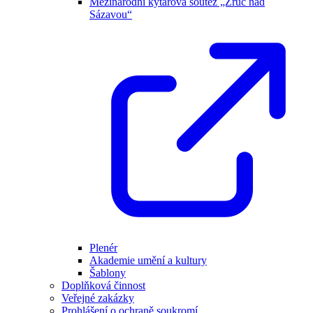
Mezinárodní kytarová soutěž „Zruč nad
Sázavou“
Plenér
Akademie umění a kultury
Šablony
Doplňková činnost
Veřejné zakázky
Prohlášení o ochraně soukromí