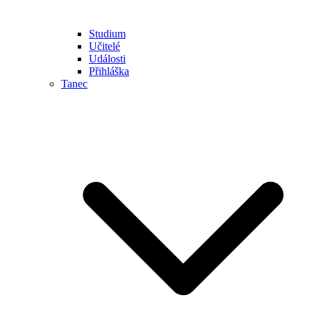
Studium
Učitelé
Události
Přihláška
Tanec