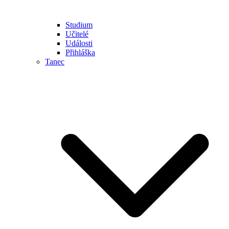
Studium
Učitelé
Události
Přihláška
Tanec