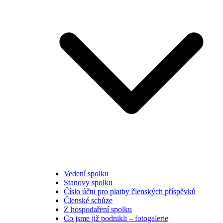
Vedení spolku
Stanovy spolku
Číslo účtu pro platby členských příspěvků
Členské schůze
Z hospodaření spolku
Co jsme již podnikli – fotogalerie