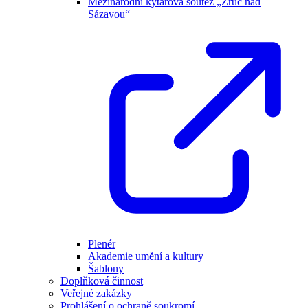
Mezinárodní kytarová soutěž „Zruč nad
Sázavou“
Plenér
Akademie umění a kultury
Šablony
Doplňková činnost
Veřejné zakázky
Prohlášení o ochraně soukromí