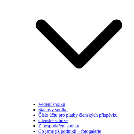
Vedení spolku
Stanovy spolku
Číslo účtu pro platby členských příspěvků
Členské schůze
Z hospodaření spolku
Co jsme již podnikli – fotogalerie