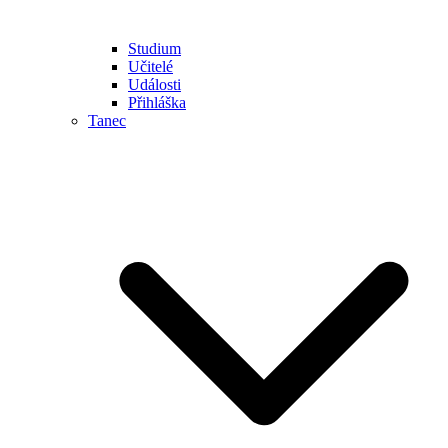
Studium
Učitelé
Události
Přihláška
Tanec