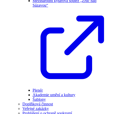
Mezinárodní kytarová soutěž „Zruč nad
Sázavou“
Plenér
Akademie umění a kultury
Šablony
Doplňková činnost
Veřejné zakázky
Prohlášení o ochraně soukromí